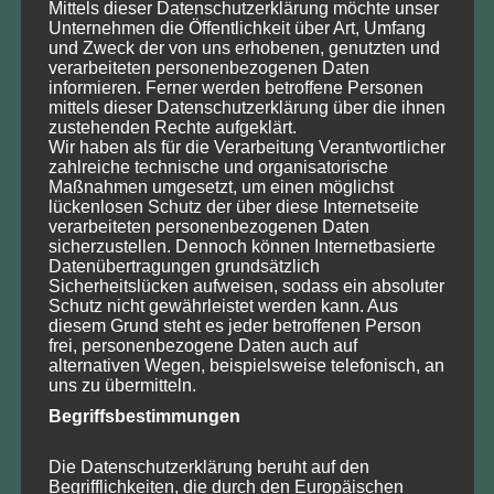
Mittels dieser Datenschutzerklärung möchte unser
Unternehmen die Öffentlichkeit über Art, Umfang
August
und Zweck der von uns erhobenen, genutzten und
verarbeiteten personenbezogenen Daten
Mo
Di
Mi
Do
Fr
Sa
So
informieren. Ferner werden betroffene Personen
27
28
29
30
31
1
2
mittels dieser Datenschutzerklärung über die ihnen
3
4
5
6
7
8
9
zustehenden Rechte aufgeklärt.
10
11
12
13
14
15
16
Wir haben als für die Verarbeitung Verantwortlicher
17
18
19
20
21
22
23
zahlreiche technische und organisatorische
24
25
26
27
28
29
30
Maßnahmen umgesetzt, um einen möglichst
lückenlosen Schutz der über diese Internetseite
31
1
2
3
4
5
6
verarbeiteten personenbezogenen Daten
2026
2025
2027
sicherzustellen. Dennoch können Internetbasierte
Datenübertragungen grundsätzlich
Sonstiges
Alle Kategorien
Sicherheitslücken aufweisen, sodass ein absoluter
Schutz nicht gewährleistet werden kann. Aus
diesem Grund steht es jeder betroffenen Person
frei, personenbezogene Daten auch auf
alternativen Wegen, beispielsweise telefonisch, an
Neueste Beiträge
uns zu übermitteln.
Begriffsbestimmungen
Sondertagung 2026 zu „50 Jahre Eingriffsregelung“
Leipziger Erklärung des Deutschen
Die Datenschutzerklärung beruht auf den
Naturschutzrechtstages e.V.
Begrifflichkeiten, die durch den Europäischen