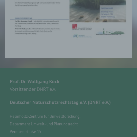
Prof. Dr. Wolfgang Köck
Vorsitzender DNRT e.V.
Deutscher Naturschutzrechtstag e.V. (DNRT e.V.)
Helmholtz-Zentrum für Umweltforschung,
Department Umwelt- und Planungsrecht
Permoserstraße 15