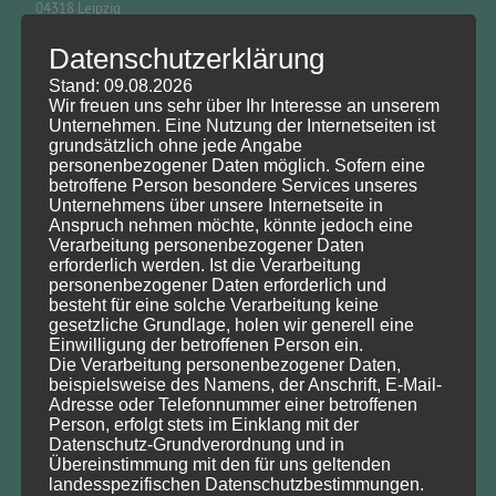
04318 Leipzig
Datenschutzerklärung
Tel.: 0151/151 80961 (Prof. Dr. Wolfgang Köck)
Tel.: 0341/6025 1257 (Olga Fedorov, Sekretariat)
Stand: 09.08.2026
Wir freuen uns sehr über Ihr Interesse an unserem
E-Mail info@dnrt.de
Unternehmen. Eine Nutzung der Internetseiten ist
grundsätzlich ohne jede Angabe
Sie können uns Ihre Anfrage gerne auch per
Kontaktformular
personenbezogener Daten möglich. Sofern eine
betroffene Person besondere Services unseres
zusenden.
Unternehmens über unsere Internetseite in
Anspruch nehmen möchte, könnte jedoch eine
Verarbeitung personenbezogener Daten
erforderlich werden. Ist die Verarbeitung
personenbezogener Daten erforderlich und
besteht für eine solche Verarbeitung keine
DNRT e.V. Bankverbindung
gesetzliche Grundlage, holen wir generell eine
Einwilligung der betroffenen Person ein.
Ostseesparkasse Rostock,
Die Verarbeitung personenbezogener Daten,
IBAN: DE51 1305 0000 0201 0803 38
beispielsweise des Namens, der Anschrift, E-Mail-
Adresse oder Telefonnummer einer betroffenen
Person, erfolgt stets im Einklang mit der
Datenschutz-Grundverordnung und in
Übereinstimmung mit den für uns geltenden
Veranstaltungen
landesspezifischen Datenschutzbestimmungen.