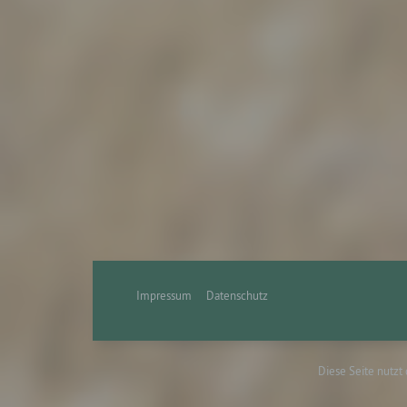
g) Ve
Veran
natür
Stell
der V
Zweck
Recht
bezie
nach 
werde
h) Au
Auftr
Impressum
Datenschutz
Einri
des V
Diese Seite nutzt
i) E