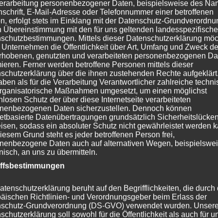
erarbeitung personenbezogener Daten, beispielsweise des Na
en.
nschrift, E-Mail-Adresse oder Telefonnummer einer betroffenen
n, erfolgt stets im Einklang mit der Datenschutz-Grundverordnu
versammlung des DNRT die
„Leipziger Erklärung“
verabschiedet. 
n Übereinstimmung mit den für uns geltenden landesspezifisch
schutzbestimmungen. Mittels dieser Datenschutzerklärung mö
 Probleme der industrialisierten Landwirtschaft, insbesondere 
 Unternehmen die Öffentlichkeit über Art, Umfang und Zweck de
orderlich, auch durch die Rechtswissenschaft ein Zeichen für e
rhobenen, genutzten und verarbeiteten personenbezogenen Da
mieren. Ferner werden betroffene Personen mittels dieser
„echten“ Landwirtschaftsgesetzes, das Definitionen, Ziele und 
schutzerklärung über die ihnen zustehenden Rechte aufgeklärt
tschaftspolitik in Deutschland festlegt, wäre aus Sicht des D
aben als für die Verarbeitung Verantwortlicher zahlreiche techn
 Legislaturperiode.
Der Vorbereitung der Erklärung diente 
rganisatorische Maßnahmen umgesetzt, um einen möglichst
nlosen Schutz der über diese Internetseite verarbeiteten
esetz“. Der DNRT wird die Leipziger Erklärung an die zuständi
nenbezogenen Daten sicherzustellen. Dennoch können
er Leitideen bitten.
netbasierte Datenübertragungen grundsätzlich Sicherheitslücke
isen, sodass ein absoluter Schutz nicht gewährleistet werden k
chtstages hat auch die
Jahres-Mitgliederversammlung
am 25. Ap
iesem Grund steht es jeder betroffenen Person frei,
nenbezogene Daten auch auf alternativen Wegen, beispielswe
e Einladung zur Mitgliederversammlung kann
hier
heruntergela
onisch, an uns zu übermitteln.
iffsbestimmungen
atenschutzerklärung beruht auf den Begrifflichkeiten, die durch
äischen Richtlinien- und Verordnungsgeber beim Erlass der
schutz-Grundverordnung (DS-GVO) verwendet wurden. Unser
schutzerklärung soll sowohl für die Öffentlichkeit als auch für u