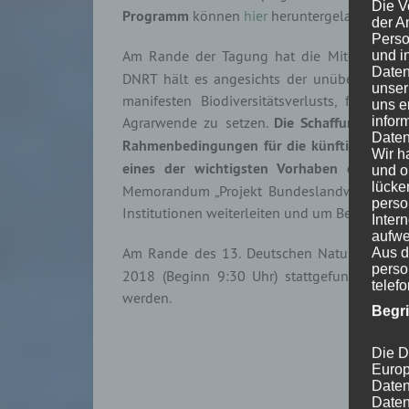
Die V
Programm
können
hier
heruntergeladen werd
der A
Perso
Am Rande der Tagung hat die Mitglieder
und i
Daten
DNRT hält es angesichts der unübersehbaren
unser
manifesten Biodiversitätsverlusts, für erf
uns e
infor
Agrarwende zu setzen.
Die Schaffung eines 
Daten
Rahmenbedingungen für die künftige Landwir
Wir h
eines der wichtigsten Vorhaben der neuen
und o
lücke
Memorandum „Projekt Bundeslandwirtschaftsg
perso
Institutionen weiterleiten und um Beachtung d
Inter
aufwe
Am Rande des 13. Deutschen Naturschutzre
Aus d
perso
2018 (Beginn 9:30 Uhr) stattgefunden. Di
telef
werden.
Begr
Die D
Europ
Daten
Daten