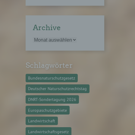
gener
wendet
Archive
che
eben,
el
Schlagwörter
Bundesnaturschutzgesetz
n
Deutscher Naturschutzrechtstag
en
DNRT-Sondertagung 2026
ichen
Europaschutzgebiete
die
rbaren
Landwirtschaft
Landwirtschaftsgesetz