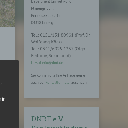
Department Umwelt- und
Planungsrecht
Permoserstraße 15
04318 Leipzig
Tel.: 0151/151 80961 (Prof. Dr.
Wolfgang Köck)
Tel.: 0341/6025 1257 (Olga
Fedorov, Sekretariat)
E-Mail info@dnrt.de
ema
tz-
Sie können uns Ihre Anfrage gerne
der
auch per
Kontaktformular
zusenden.
e
war
und
rung
 in
len
die
DNRT e.V.
ine
tte