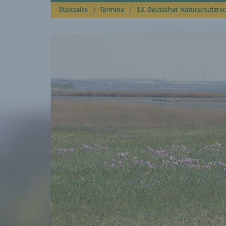
Startseite
⟩
Termine
⟩
13. Deutscher Naturschutzre