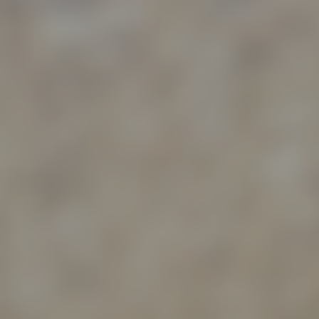
e) Pr
Profi
Daten
werde
Perso
Arbei
Inter
diese
f) P
Pseud
einer
Hinzu
betro
Infor
organ
perso
natür