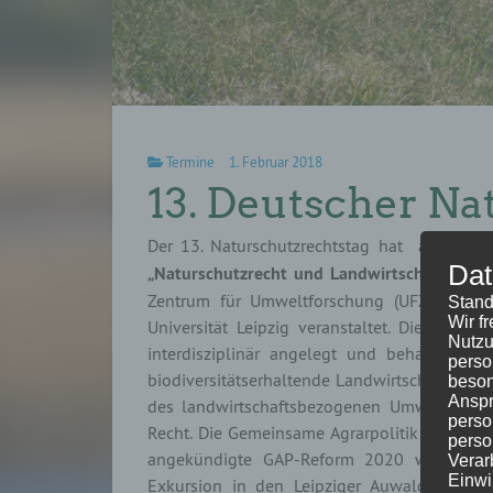
Termine
1. Februar 2018
13. Deutscher Na
Der 13. Naturschutzrechtstag hat am
25. u
Dat
„Naturschutzrecht und Landwirtschaft“
stat
Zentrum für Umweltforschung (UFZ) Depart
Stand
Wir f
Universität Leipzig veranstaltet. Die öffe
Nutzu
interdisziplinär angelegt und behandelte 
perso
biodiversitätserhaltende Landwirtschaft in M
beson
Anspr
des landwirtschaftsbezogenen Umwelt- und N
perso
Recht. Die Gemeinsame Agrarpolitik der EU 
perso
angekündigte GAP-Reform 2020 wurde eben
Verar
Einwi
Exkursion in den Leipziger Auwald angebo