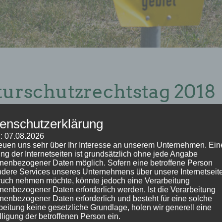
turschutzrechtstag 2018
nd 26. April 2018 in Leipzig
im Leipziger KUBUS zum Oberth
enschutzerklärung
tgefunden. Er wurde vom DNRT in Kooperation mit dem Helmhol
ment Umwelt- und Planungsrecht (Prof. Wolfgang Köck) und 
: 07.08.2026
reuen uns sehr über Ihr Interesse an unserem Unternehmen. Ein
ntliche Tagung fand mit 120 Teilnehmern großen Zuspruch. Sie 
ng der Internetseiten ist grundsätzlich ohne jede Angabe
auch die fachlichen Anforderungen an eine naturverträgliche 
nenbezogener Daten möglich. Sofern eine betroffene Person
itteleuropa. Im Zentrum stand die gegenwärtige starke Zersplitte
dere Services unseres Unternehmens über unsere Internetseite
uch nehmen möchte, könnte jedoch eine Verarbeitung
aturschutzrechts mit seinen zahlreichen Defiziten im nationa
nenbezogener Daten erforderlich werden. Ist die Verarbeitung
und die sich ergebenden Probleme und Chancen im Hinblick auf 
nenbezogener Daten erforderlich und besteht für eine solche
falls thematisiert. Am Donnerstagnachmittag wurde auch e
beitung keine gesetzliche Grundlage, holen wir generell eine
lligung der betroffenen Person ein.
ten, die sehr gut nachgefragt war. Der Flyer und das komple