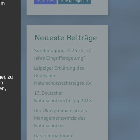
Sonstiges
Alle Kategorien
 Um
Neueste Beiträge
Sondertagung 2026 zu „50
Jahre Eingriffsregelung“
Leipziger Erklärung des
Deutschen
er, zu
Naturschutzrechtstages e.V.
en
en,
13. Deutscher
Naturschutzrechtstag 2018
Der Ökosystemansatz als
Managementprinzip des
Naturschutzes
e
Das Internationale
ng