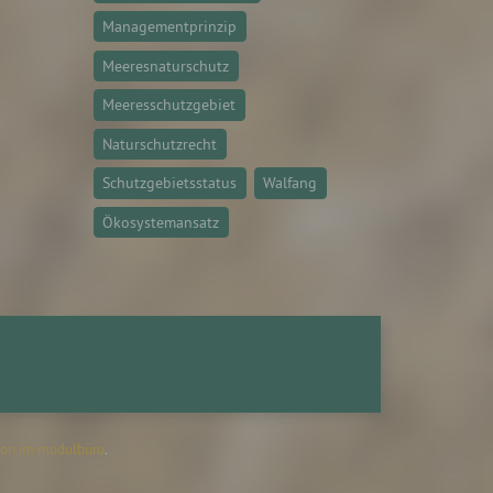
Managementprinzip
Meeresnaturschutz
Meeresschutzgebiet
ittel
ie
Naturschutzrecht
as
Schutzgebietsstatus
Walfang
g
en
Ökosystemansatz
de,
rag
on im modulbüro
.