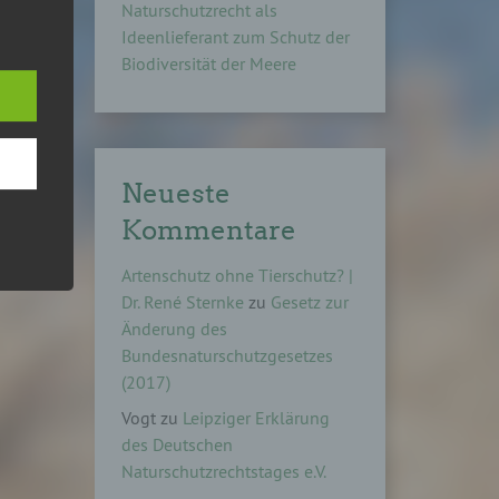
Naturschutzrecht als
Ideenlieferant zum Schutz der
Biodiversität der Meere
hang
Neueste
Kommentare
der
g, das
Artenschutz ohne Tierschutz? |
Dr. René Sternke
zu
Gesetz zur
Änderung des
Bundesnaturschutzgesetzes
(2017)
Vogt
zu
Leipziger Erklärung
des Deutschen
Naturschutzrechtstages e.V.