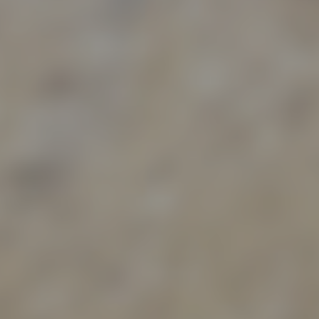
ofiling
ling ist jede Art der automatisierten Verarbeitung personenbezo
, die darin besteht, dass diese personenbezogenen Daten ver
n, um bestimmte persönliche Aspekte, die sich auf eine natürli
n beziehen, zu bewerten, insbesondere, um Aspekte bezüglich
tsleistung, wirtschaftlicher Lage, Gesundheit, persönlicher Vorli
essen, Zuverlässigkeit, Verhalten, Aufenthaltsort oder Ortswechs
r natürlichen Person zu analysieren oder vorherzusagen.
seudonymisierung
onymisierung ist die Verarbeitung personenbezogener Daten i
 Weise, auf welche die personenbezogenen Daten ohne
ziehung zusätzlicher Informationen nicht mehr einer spezifisch
ffenen Person zugeordnet werden können, sofern diese zusätzl
mationen gesondert aufbewahrt werden und technischen und
isatorischen Maßnahmen unterliegen, die gewährleisten, dass 
nenbezogenen Daten nicht einer identifizierten oder identifizie
lichen Person zugewiesen werden.