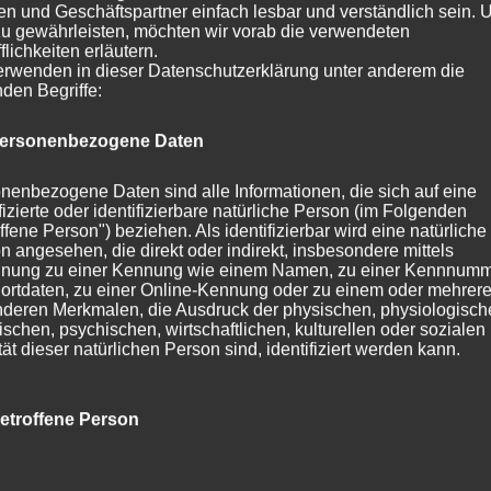
n und Geschäftspartner einfach lesbar und verständlich sein.
zu gewährleisten, möchten wir vorab die verwendeten
flichkeiten erläutern.
erwenden in dieser Datenschutzerklärung unter anderem die
nden Begriffe:
ersonenbezogene Daten
nenbezogene Daten sind alle Informationen, die sich auf eine
ifizierte oder identifizierbare natürliche Person (im Folgenden
ffene Person") beziehen. Als identifizierbar wird eine natürliche
dte Artikel
n angesehen, die direkt oder indirekt, insbesondere mittels
nung zu einer Kennung wie einem Namen, zu einer Kennnumm
ortdaten, zu einer Online-Kennung oder zu einem oder mehrer
deren Merkmalen, die Ausdruck der physischen, physiologisch
ischen, psychischen, wirtschaftlichen, kulturellen oder sozialen
tät dieser natürlichen Person sind, identifiziert werden kann.
tar abzugeben.
etroffene Person
fene Person ist jede identifizierte oder identifizierbare natürlich
n, deren personenbezogene Daten von dem für die Verarbeitu