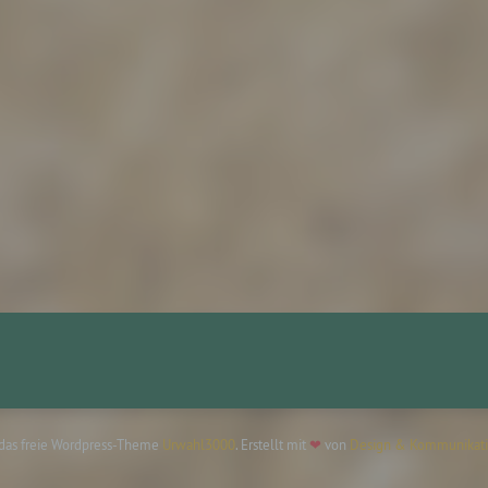
rantwortlicher oder für die Verarbeitung Verantwortlicher
twortlicher oder für die Verarbeitung Verantwortlicher ist die
liche oder juristische Person, Behörde, Einrichtung oder andere
e, die allein oder gemeinsam mit anderen über die Zwecke und M
erarbeitung von personenbezogenen Daten entscheidet. Sind d
e und Mittel dieser Verarbeitung durch das Unionsrecht oder d
 der Mitgliedstaaten vorgegeben, so kann der Verantwortliche
hungsweise können die bestimmten Kriterien seiner Benennun
dem Unionsrecht oder dem Recht der Mitgliedstaaten vorgeseh
n.
ftragsverarbeiter
agsverarbeiter ist eine natürliche oder juristische Person, Behör
chtung oder andere Stelle, die personenbezogene Daten im Auft
erantwortlichen verarbeitet.
 das freie Wordpress-Theme
Urwahl3000
. Erstellt mit
❤
von
Design & Kommunikati
mpfänger