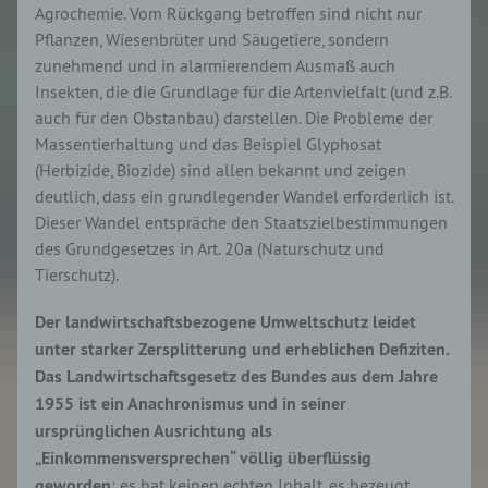
Agrochemie. Vom Rückgang betroffen sind nicht nur
Pflanzen, Wiesenbrüter und Säugetiere, sondern
zunehmend und in alarmierendem Ausmaß auch
Insekten, die die Grundlage für die Artenvielfalt (und z.B.
auch für den Obstanbau) darstellen. Die Probleme der
Massentierhaltung und das Beispiel Glyphosat
(Herbizide, Biozide) sind allen bekannt und zeigen
deutlich, dass ein grundlegender Wandel erforderlich ist.
Dieser Wandel entspräche den Staatszielbestimmungen
des Grundgesetzes in Art. 20a (Naturschutz und
Tierschutz).
Der landwirtschaftsbezogene Umweltschutz leidet
unter starker Zersplitterung und erheblichen Defiziten.
Das Landwirtschaftsgesetz des Bundes aus dem Jahre
1955 ist ein Anachronismus und in seiner
ursprünglichen Ausrichtung als
„Einkommensversprechen“ völlig überflüssig
geworden
; es hat keinen echten Inhalt, es bezeugt