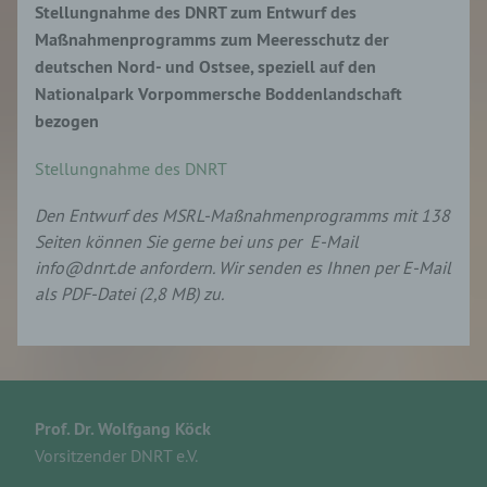
Verantwortlichen oder des Auftragsverarbeiters
Stellungnahme des DNRT zum Entwurf des
befugt sind, die personenbezogenen Daten zu
Maßnahmenprogramms zum Meeresschutz der
verarbeiten.
deutschen Nord- und Ostsee, speziell auf den
Nationalpark Vorpommersche Boddenlandschaft
k) Einwilligung
bezogen
Einwilligung ist jede von der betroffenen Person
Stellungnahme des DNRT
freiwillig für den bestimmten Fall in informierter
Weise und unmissverständlich abgegebene
Den Entwurf des MSRL-Maßnahmenprogramms mit 138
Willensbekundung in Form einer Erklärung oder
Seiten können Sie gerne bei uns per E-Mail
einer sonstigen eindeutigen bestätigenden
Handlung, mit der die betroffene Person zu
info@dnrt.de anfordern. Wir senden es Ihnen per E-Mail
verstehen gibt, dass sie mit der Verarbeitung der
als PDF-Datei (2,8 MB) zu.
sie betreffenden personenbezogenen Daten
einverstanden ist.
Name und Anschrift des für die Verarbeitung
Verantwortlichen
Prof. Dr. Wolfgang Köck
Vorsitzender DNRT e.V.
Verantwortlicher im Sinne der Datenschutz-
Grundverordnung, sonstiger in den Mitgliedstaaten