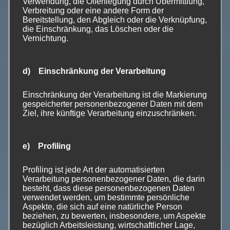
Futtermittelerzeugung dienen, sondern in erster Linie
Verwendung, die Offenlegung durch Übermittlung,
Verbreitung oder eine andere Form der
dem Naturgenuss und der Bereicherung der
Bereitstellung, den Abgleich oder die Verknüpfung,
Erlebniswelt gerade auch von Kindern und
die Einschränkung, das Löschen oder die
Jugendlichen. Die derzeitige industrielle Landwirtschaft
Vernichtung.
zerstört nämlich auch den ländlichen Raum und macht
die Einwohner in agroindustriell geprägten
d) Einschränkung der Verarbeitung
Bundesländern tendenziell heimatlos. Landschaften
sind wichtige Elemente für die Lebensqualität der
Einschränkung der Verarbeitung ist die Markierung
Einwohner durch die Identifizierung mit ihren
gespeicherter personenbezogener Daten mit dem
erkennbaren Strukturen und die Erholung in der Natur.
Ziel, ihre künftige Verarbeitung einzuschränken.
Die europäische Landschaftskonvention bietet der
Bevölkerung solche Mitwirkungsmöglichkeiten bei der
e) Profiling
Gestaltung der Kulturlandschaft. Die überfällige
Unterzeichnung dieses Abkommens und die Umsetzung
Profiling ist jede Art der automatisierten
im neuen Landwirtschaftsgesetz beinhalten auch
Verarbeitung personenbezogener Daten, die darin
Chancen insbesondere für Familienbetriebe und die
besteht, dass diese personenbezogenen Daten
verwendet werden, um bestimmte persönliche
Entwicklung eines sanften Agrotourismus.
Bei der
Aspekte, die sich auf eine natürliche Person
Förderungsschiene sind die anstehenden
beziehen, zu bewerten, insbesondere, um Aspekte
Verhandlungen zur neuen gemeinschaftlichen
bezüglich Arbeitsleistung, wirtschaftlicher Lage,