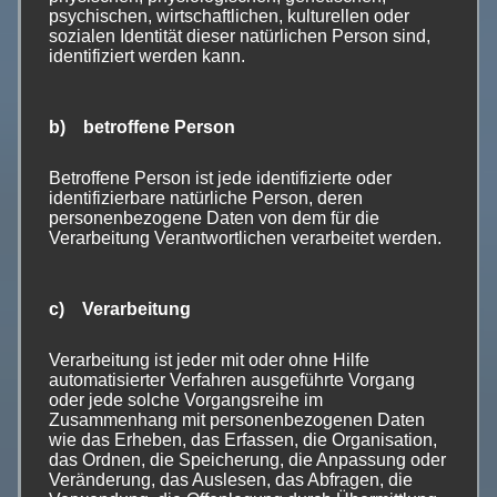
psychischen, wirtschaftlichen, kulturellen oder
Preisspekulationen und Eigentumskonzentration von
sozialen Identität dieser natürlichen Person sind,
landwirtschaftlich genutzten Flächen sind ein
identifiziert werden kann.
zunehmendes Problem in der EU und auch in
Deutschland. Maßnahmen der Mitgliedstaaten gegen
diesen Verdrängungswettbewerb und
b) betroffene Person
Konzentrationsprozess sind rechtlich zulässig und
Betroffene Person ist jede identifizierte oder
erforderlich. Die Größe der Betriebe ist dabei kein
identifizierbare natürliche Person, deren
zwingend negativer Faktor für biodiversitätserhaltende
personenbezogene Daten von dem für die
Landwirtschaft. Besondere Formen der Landwirtschaft,
Verarbeitung Verantwortlichen verarbeitet werden.
wie der ökologische Landbau, die Imkerei, Schäferei
oder die Mutterkuhhaltung und andere Formen der
c) Verarbeitung
Weidetierhaltung sollen eine rechtliche und
wirtschaftliche Absicherung erhalten, alternative Formen
Verarbeitung ist jeder mit oder ohne Hilfe
der Landwirtschaft sind ausdrücklich zuzulassen. Dazu
automatisierter Verfahren ausgeführte Vorgang
gehören auch klein- und großflächige
oder jede solche Vorgangsreihe im
Landschaftspflegemaßnahmen, die Schaffung und
Zusammenhang mit personenbezogenen Daten
wie das Erheben, das Erfassen, die Organisation,
Wiederherstellung vernetzter Biotopstrukturen, die nicht
das Ordnen, die Speicherung, die Anpassung oder
(oder nur am Rande) der Lebensmittel- oder
Veränderung, das Auslesen, das Abfragen, die