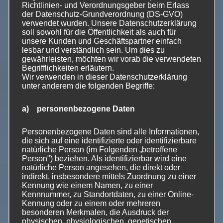
Richtlinien- und Verordnungsgeber beim Erlass
vom 1.9.2016 , 4 C 4.15). Ein Paradigmenwechsel ist
der Datenschutz-Grundverordnung (DS-GVO)
also unumgänglich, will man nicht in Kauf nehmen,
verwendet wurden. Unsere Datenschutzerklärung
dass Rücksichtslosigkeit gegen Natur und Landschaft
soll sowohl für die Öffentlichkeit als auch für
unsere Kunden und Geschäftspartner einfach
die Landwirtschaft kennzeichnet. Die Verankerung der
lesbar und verständlich sein. Um dies zu
obligatorischen Betreiberpflichten im
gewährleisten, möchten wir vorab die verwendeten
Landwirtschaftsgesetz hätte auch den Vorteil, dass die
Begrifflichkeiten erläutern.
Wir verwenden in dieser Datenschutzerklärung
Länder keine abweichenden Regelungen treffen
unter anderem die folgenden Begriffe:
könnten, weil Art. 72 Abs. 3 Nr. 2 GG nur für „den
Naturschutz und die Landschaftspflege“ gilt. Damit wäre
a) personenbezogene Daten
endlich eine klare Grenze gezogen, die für alle Betriebe
verbindlich gilt. Weitergehende Anforderungen können
Personenbezogene Daten sind alle Informationen,
(und müssen) in Schutzgebieten gestellt, sie können
die sich auf eine identifizierte oder identifizierbare
aber vor allem gefördert werden.
natürliche Person (im Folgenden „betroffene
Person") beziehen. Als identifizierbar wird eine
natürliche Person angesehen, die direkt oder
Im neuen Landwirtschaftsgesetz sollte auch geregelt
indirekt, insbesondere mittels Zuordnung zu einer
werden,
welche besonderen Formen der Landwirtschaft
Kennung wie einem Namen, zu einer
Kennnummer, zu Standortdaten, zu einer Online-
wegen ihres Nutzens für das Gemeinwohl dem Grunde
Kennung oder zu einem oder mehreren
nach förderungsfähig sind
und welche (wegen ihrer
besonderen Merkmalen, die Ausdruck der
schädlichen externen Effekte) gerade nicht.
physischen, physiologischen, genetischen,