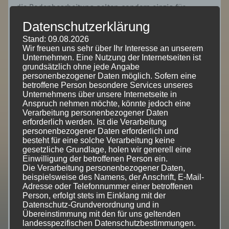
die Bodenbearbeitung gelten, sondern einzig für
bestimmte emissionsrelevante Anlagen); sie sind im
Datenschutzerklärung
neuen Landwirtschaftsgesetz (oder über entsprechende
Stand: 09.08.2026
Ermächtigungen in dazugehörigen Verordnungen)
Wir freuen uns sehr über Ihr Interesse an unserem
möglichst konkret auszugestalten. Die Überwachung
Unternehmen. Eine Nutzung der Internetseiten ist
grundsätzlich ohne jede Angabe
dieser Vorgaben durch die Landwirtschaftsbehörden ist
personenbezogener Daten möglich. Sofern eine
sicherzustellen.
Bei diesen Anforderungen an die
betroffene Person besondere Services unseres
landwirtschaftliche Bodennutzung sind klare,
Unternehmens über unsere Internetseite in
Anspruch nehmen möchte, könnte jedoch eine
nachprüfbare Ober- und Untergrenzen festzulegen.
Das
Verarbeitung personenbezogener Daten
bezieht sich nicht nur auf die Verwendung von Gülle,
erforderlich werden. Ist die Verarbeitung
anderen Düngemitteln oder Pflanzenschutzmitteln,
personenbezogener Daten erforderlich und
besteht für eine solche Verarbeitung keine
sondern z.B. auch auf den Erosionsschutz, die Erhaltung
gesetzliche Grundlage, holen wir generell eine
von Grünland und die natürliche Ausstattung der
Einwilligung der betroffenen Person ein.
Nutzflächen. Hierbei handelt es sich um Ordnungsrecht,
Die Verarbeitung personenbezogener Daten,
beispielsweise des Namens, der Anschrift, E-Mail-
das ohne Ausgleichszahlungen von allen Betrieben
Adresse oder Telefonnummer einer betroffenen
zwingend einzuhalten und bei Nichteinhaltung mit
Person, erfolgt stets im Einklang mit der
Sanktionsmöglichkeiten auszustatten ist. Die
Datenschutz-Grundverordnung und in
Übereinstimmung mit den für uns geltenden
bestehenden Gesetze und Verordnungen (Düngegesetz,
landesspezifischen Datenschutzbestimmungen.