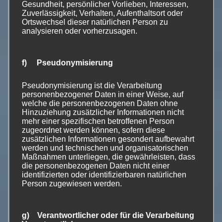
Gesundheit, persönlicher Vorlieben, Interessen,
Agrarpolitik (GAP) mit zu bedenken. Die „erste Säule“
Zuverlässigkeit, Verhalten, Aufenthaltsort oder
der Förderung (Grundförderung nach Flächengröße)
Ortswechsel dieser natürlichen Person zu
muss abgeschafft werden,
weil sie einen Fremdkörper
analysieren oder vorherzusagen.
im Wirtschaftsleben darstellt, damit schon als solche
keinerlei Rechtfertigung hat, und zudem eine nicht
f) Pseudonymisierung
nachhaltige und tendenziell naturzerstörerische
Nutzung begünstigt, die nicht subventioniert werden
Pseudonymisierung ist die Verarbeitung
darf („perverse subsidies“). Der Steuerzahler bringt
personenbezogener Daten in einer Weise, auf
hierfür kein Verständnis mehr auf. Die „Erste Säule“ soll
welche die personenbezogenen Daten ohne
Hinzuziehung zusätzlicher Informationen nicht
in vollem Umfang in ein Honorierungssystem für
mehr einer spezifischen betroffenen Person
nachprüfbare ökologische Leistungen der Landwirte
zugeordnet werden können, sofern diese
umgewandelt werden. Diese Förderungen können dann
zusätzlichen Informationen gesondert aufbewahrt
werden und technischen und organisatorischen
trotz zu erwartender Kürzungen im EU-Haushalt wegen
Maßnahmen unterliegen, die gewährleisten, dass
des Brexit gut ausgestattet werden.
Insgesamt sollen
die personenbezogenen Daten nicht einer
die Landwirte selbst entscheiden können, ob sie an den
identifizierten oder identifizierbaren natürlichen
Person zugewiesen werden.
künftigen Förderprogrammen teilnehmen und dafür
angemessen honoriert werden, oder ob sie voll auf die
„marktwirtschaftliche Karte“ setzen.
Letztlich sind die
g) Verantwortlicher oder für die Verarbeitung