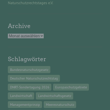
widersprechen. Ferner können bereits gesetzte
Naturschutzrechtstages e.V.
Cookies jederzeit über einen Internetbrowser oder
andere Softwareprogramme gelöscht werden. Dies
ist in allen gängigen Internetbrowsern möglich.
Deaktiviert die betroffene Person die Setzung von
Cookies in dem genutzten Internetbrowser, sind
Archive
unter Umständen nicht alle Funktionen unserer
Internetseite vollumfänglich nutzbar.
Erfassung von allgemeinen Daten und
Informationen
Die Internetseite erfasst mit jedem Aufruf der
Schlagwörter
Internetseite durch eine betroffene Person oder ein
automatisiertes System eine Reihe von
allgemeinen Daten und Informationen. Diese
Bundesnaturschutzgesetz
allgemeinen Daten und Informationen werden in
den Logfiles des Servers gespeichert. Erfasst
Deutscher Naturschutzrechtstag
werden können die (1) verwendeten Browsertypen
und Versionen, (2) das vom zugreifenden System
DNRT-Sondertagung 2026
Europaschutzgebiete
verwendete Betriebssystem, (3) die Internetseite,
von welcher ein zugreifendes System auf unsere
Landwirtschaft
Landwirtschaftsgesetz
Internetseite gelangt (sogenannte Referrer), (4) die
Unterwebseiten, welche über ein zugreifendes
Managementprinzip
Meeresnaturschutz
System auf unserer Internetseite angesteuert