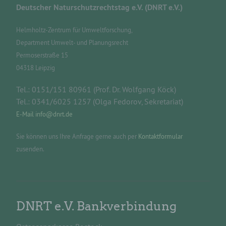
Deutscher Naturschutzrechtstag e.V. (DNRT e.V.)
der Europäischen Union geltenden
Datenschutzgesetze und anderer Bestimmungen
mit datenschutzrechtlichem Charakter ist die:
Helmholtz-Zentrum für Umweltforschung,
Deutscher Naturschutzrechtstag e.V.
Department Umwelt- und Planungsrecht
Prof. Dr. Wolfgang Köck
Permoserstraße 15
04318 Leipzig
Permoserstraße 15
04318 Leipzig
Tel.: 0151/151 80961 (Prof. Dr. Wolfgang Köck)
Tel.: 0341/6025 1257 (Olga Fedorov, Sekretariat)
Deutschland
E-Mail info@dnrt.de
015115180961
Sie können uns Ihre Anfrage gerne auch per
Kontaktformular
E-Mail: info@dnrt.de
zusenden.
Cookies / SessionStorage / LocalStorage
Die Internetseiten verwenden teilweise so
genannte Cookies, LocalStorage und
DNRT e.V. Bankverbindung
SessionStorage. Dies dient dazu, unser Angebot
nutzerfreundlicher, effektiver und sicherer zu
machen. Local Storage und SessionStorage ist