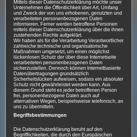
neue Düngeverordnung 2017, Vorschriften zur
Mittels dieser Datenschutzerklärung möchte unser
„Stoffstrombilanz“) sind in dieses neue System des
Unternehmen die Öffentlichkeit über Art, Umfang
und Zweck der von uns erhobenen, genutzten und
Landwirtschaftsrechts zu integrieren. Soweit sie schon
verarbeiteten personenbezogenen Daten
brauchbare Ansätze aufweisen, sind diese auszubauen.
informieren. Ferner werden betroffene Personen
Die Betreiberpflichten sollen die weitgehend
mittels dieser Datenschutzerklärung über die ihnen
zustehenden Rechte aufgeklärt.
unwirksame „gute fachliche Praxis“ (GfP) aus dem
Wir haben als für die Verarbeitung Verantwortlicher
Bundesnaturschutzgesetz (BNatSchG) und dem
zahlreiche technische und organisatorische
Maßnahmen umgesetzt, um einen möglichst
Bundesbodenschutzgesetz (BBodSchG) ablösen.
Sie
lückenlosen Schutz der über diese Internetseite
können ohne weiteres so ausgestaltet werden, dass sie
verarbeiteten personenbezogenen Daten
verfassungsrechtlich unbedenklich sind und die Sozial-
sicherzustellen. Dennoch können Internetbasierte
Datenübertragungen grundsätzlich
oder „Ökologiepflichtigkeit“ des Eigentums zum
Sicherheitslücken aufweisen, sodass ein absoluter
Ausdruck bringen, wie dies Art. 14 Abs. 2 des
Schutz nicht gewährleistet werden kann. Aus
Grundgesetzes festlegt. Ausgerechnet das in § 5 Abs. 4
diesem Grund steht es jeder betroffenen Person
frei, personenbezogene Daten auch auf
Nr. 5 BNatSchG enthaltene Gebot der
alternativen Wegen, beispielsweise telefonisch, an
Grünlanderhaltung, das einigermaßen konkret und
uns zu übermitteln.
naturschutzfachlich bedeutungsvoll ist, ist vom
Begriffsbestimmungen
Bundesverwaltungsgericht kürzlich „gekippt“ worden,
weil diese Vorschrift zur GfP nur Leitlinien und keine
Die Datenschutzerklärung beruht auf den
verbindlichen Ge- und Verbote enthalte
(BVerwG Urteil
Begrifflichkeiten, die durch den Europäischen