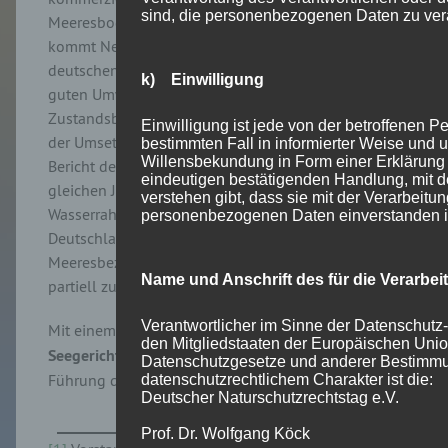
sind, die personenbezogenen Daten zu vera
Meeresbodens in den Blick genommen wurden,
kommt Nebelsiek zu dem Schluss, dass die
deutschen Nord- und Ostseegewässer in keinem
k) Einwilligung
guten Umweltzustand sind. Dies wird auch in der
Zustandsbewertung vom Oktober 2024 im Rahmen
Einwilligung ist jede von der betroffenen Per
der Umsetzung der Meeresrahmenrichtlinie und im
bestimmten Fall in informierter Weise und
Willensbekundung in Form einer Erklärung 
Bericht des Umweltbundesamtes im September des
eindeutigen bestätigenden Handlung, mit de
gleichen Jahres zur Umsetzung der
verstehen gibt, dass sie mit der Verarbeitun
Wasserrahmenrichtlinie bestätigt. Bisher gibt es in
personenbezogenen Daten einverstanden i
Deutschland kaum „strategische“ Klagen mit
Meeresbezug und bisherige Klagen haben nur
Name und Anschrift des für die Verarbei
partiell zu Zustandsverbesserungen geführt.
Verantwortlicher im Sinne der Datenschutz
Mit einem Ausflug zum
Internationalen
den Mitgliedstaaten der Europäischen Uni
Seegerichtshof
und einer aufschlussreichen
Datenschutzgesetze und anderer Bestimm
Führung dort schloss die Tagung ab.
datenschutzrechtlichem Charakter ist die:
Deutscher Naturschutzrechtstag e.V.
Prof. Dr. Wolfgang Köck