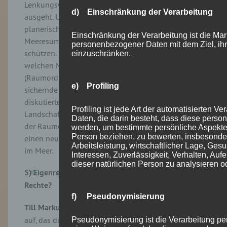
Lenkungswirkung von der Raumplanung im Meer
d) Einschränkung der Verarbeitung
ausgeht. Und ob sie in der jetzigen rechtlichen und
planerischen Ausgestaltung geeignet ist, die
Einschränkung der Verarbeitung ist die Mar
Meeresumwelt langfristig generationengerecht zu
personenbezogener Daten mit dem Ziel, ihr
schützen. In einer Gesamtschau analysierte Janssen,
einzuschränken.
welchen Mehrwert die räumliche Planung
(Raumordnung und Fachplanungen) als ordnende,
e) Profiling
sichernde und entwickelnde Instrumente gibt. Er
diskutierte u.a. Vorschläge für die Ausdehnung der
Profiling ist jede Art der automatisierten 
Landschaftsplanung auf die AWZ, die Erweiterung
Daten, die darin besteht, dass diese per
der Raumordnung auf den Meeresuntergrund und
werden, um bestimmte persönliche Aspekte, 
Person beziehen, zu bewerten, insbesonde
einen neuen Fachplan für die CO₂-Sequestrierung
Arbeitsleistung, wirtschaftlicher Lage, Gesu
im Meer.
Interessen, Zuverlässigkeit, Verhalten, Auf
dieser natürlichen Person zu analysieren 
5) Eigenrechte der Natur: Haben Wale und Wellen
Rechte?
f) Pseudonymisierung
Till Markus
[26]
griff mit seinem Referat ein Thema
auf, das deutlich an Aufmerksamkeit in der
Pseudonymisierung ist die Verarbeitung p