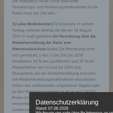
Die Integration neuer sowie etablierter
Vermeidungs- und Minderungsmaßnahmen in die
Praxis muss das Ziel sein.
3) Lukas Bodenbender
[24]
erläuterte in seinem
Vortrag, welchen Beitrag die die am 18. August
2024 in Kraft getretene
EU-Verordnung über die
Wiederherstellung der Natur zum
Meeresnaturschutz
leistet. Die Verordnung setzt
sich gemäß Art. 1 Abs. 2 das Ziel, bis 2030
mindestens 20 % der Landflächen und 20 % der
Meeresflächen der EU und bis 2050 alle
Ökosysteme, die der Wiederherstellung bedürfen,
mit Wiederherstellungsmaßnahmen abzudecken.
Neben den umfassenden allgemeinen Regelungen
zu den Meeresökosystemen in Art. 4 und 5 W-VO
finden sich in Art. 6 und 7 Privilegierungen für die
Datenschutzerklärung
erneuerbaren Energien und die
Stand: 07.08.2026
Landesverteidigung, sowie in Art. 8 bis 13
Wir freuen uns sehr über Ihr Interesse an