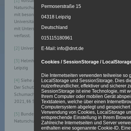
[1]
Vorstandsmitglied des Deutschen
Permoserstraße 15
Naturschutzrechtstags e.V.; bis 2024 Mitarbeiterin
mit besonderen Lehraufgaben im Umweltrecht der
04318 Leipzig
Universität Greifswald. Der Tagungsbericht wurde
Deutschland
mit Unterstützung von Prof. Gerold Janssen
verfasst.
015115180961
[2]
Universität Hamburg.
E-Mail: info@dnrt.de
[3]
Helmholtz-Zentrum für Umweltforschung,
Cookies / SessionStorage / LocalStorag
Leipzig
Die Internetseiten verwenden teilweise so
[4]
Siehe allgemein zu den Fragen:
Detlef
Czybulka
,
LocalStorage und SessionStorage. Dies di
nutzerfreundlicher, effektiver und sicherer
Der Schutz unserer Meere, München 2024;
ders.,
in
SessionStorage ist eine Technologie, mit w
Schumacher/Fischer-Hüftle, BNatSchG Kommentar,
Ihrem Computer oder mobilen Gerät abspeic
2021, §§ 56-58.
Textdateien, welche über einen Internetbro
Computersystem abgelegt und gespeichert 
Verwendung von Cookies, LocalStorage un
[5]
Bundesministerium für Umwelt, Klimaschutz,
entsprechende Einstellung in Ihrem Browse
Naturschutz und nukleare Sicherheit.
Zahlreiche Internetseiten und Server verw
enthalten eine sogenannte Cookie-ID. Eine 