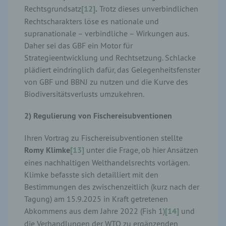
Rechtsgrundsatz
[12]
.
Trotz dieses unverbindlichen
Rechtscharakters löse es nationale und
supranationale – verbindliche – Wirkungen aus.
Daher sei das GBF ein Motor für
Strategieentwicklung und Rechtsetzung. Schlacke
plädiert eindringlich dafür, das Gelegenheitsfenster
von GBF und BBNJ zu nutzen und die Kurve des
Biodiversitätsverlusts umzukehren.
2) Regulierung von Fischereisubventionen
Ihren Vortrag zu Fischereisubventionen stellte
Romy
Klimke
[13]
unter die Frage, ob hier Ansätzen
eines nachhaltigen Welthandelsrechts vorlägen.
Klimke befasste sich detailliert mit den
Bestimmungen des zwischenzeitlich (kurz nach der
Tagung) am 15.9.2025 in Kraft getretenen
Abkommens aus dem Jahre 2022 (Fish 1)
[14]
und
die Verhandlungen der WTO zu ergänzenden