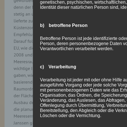
geworden, allen voran Mecklenburg-Vorpommern,
genetischen, psychischen, wirtschaftlichen,
denn der Nutzungsdruck im Meer stieg und steigt
Identität dieser natürlichen Person sind, ide
stetig an und bedarf der Lenkung. Erste Impulse
lieferte zunächst das Integrierte
b) betroffene Person
Küstenzonenmanagement (IKZM), das auf einer
Empfehlung (Rec. 2002/413/EG) der EU beruhte.
Betroffene Person ist jede identifizierte oder
Darauf folgten richtungsweisende Richtlinien der
Person, deren personenbezogene Daten von
EU, wie die Meeresstrategierahmenrichtlinie (MSRL)
Verantwortlichen verarbeitet werden.
2008 und vor allem die
Meeresraumplanungsrichtlinie (MRO-RL) 2014, die
c) Verarbeitung
wichtige Impulse für die Meeresraumplanung
gaben, wie Janssen hervorhob. Die darauf
Verarbeitung ist jeder mit oder ohne Hilfe a
basierenden Plandokumente, vor allem der AWZ-
ausgeführte Vorgang oder jede solche Vo
Raumordnungsplan (2021 in 2. Generation), und
mit personenbezogenen Daten wie das Erhe
der Flächenentwicklungsplan (neu 2025) für den
Organisation, das Ordnen, die Speicherung
Veränderung, das Auslesen, das Abfragen,
Ausbau der Offshore-Windenergie stellen aktuell
Offenlegung durch Übermittlung, Verbreitu
die planungsrechtlichen Pfeiler für die
Bereitstellung, den Abgleich oder die Verk
Meeresentwicklung in der deutschen AWZ dar.
Löschen oder die Vernichtung.
Janssen ging der Frage nach, welche