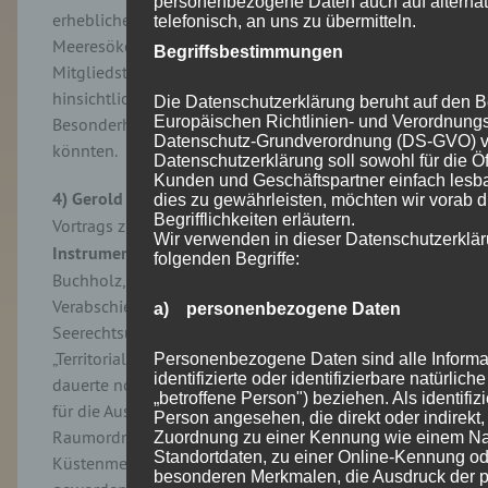
personenbezogene Daten auch auf alternat
erheblichen Beitrag zur Verbesserung der
telefonisch, an uns zu übermitteln.
Meeresökosysteme leisten zu können. Sie lasse den
Begriffsbestimmungen
Mitgliedstaaten eine erhebliche Flexibilität
hinsichtlich des „Wie“, sodass nationale
Die Datenschutzerklärung beruht auf den Beg
Europäischen Richtlinien- und Verordnung
Besonderheiten gut berücksichtigt werden
Datenschutz-Grundverordnung (DS-GVO) v
könnten.
Datenschutzerklärung soll sowohl für die Öff
Kunden und Geschäftspartner einfach lesba
4) Gerold Janssen
[25]
erinnerte eingangs seines
dies zu gewährleisten, möchten wir vorab 
Begrifflichkeiten erläutern.
Vortrags zum Thema
„Räumliche Planung als
Wir verwenden in dieser Datenschutzerklär
Instrument des Meeresnaturschutzes“
an Hanns
folgenden Begriffe:
Buchholz, der sich bereits 1985 (3 Jahre nach
Verabschiedung des UN-
a) personenbezogene Daten
Seerechtsübereinkommens) Gedanken über eine
„Territorialplanung zur See“ gemacht hat. Aber es
Personenbezogene Daten sind alle Informat
identifizierte oder identifizierbare natürli
dauerte noch fast 20 Jahre, bis die Raumordnung
„betroffene Person") beziehen. Als identifizi
für die Ausschließliche Wirtschaftszone 2004 im
Person angesehen, die direkt oder indirekt,
Raumordnungsgesetz verankert wurde. Für das
Zuordnung zu einer Kennung wie einem N
Standortdaten, zu einer Online-Kennung o
Küstenmeer waren die Länder zuvor schon aktiv
besonderen Merkmalen, die Ausdruck der p