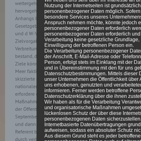
weitergehende Vorgaben für die Wiederherstellung
Nutzung der Internetseiten ist grundsätzli
hervorgehobener Ökosysteme. Die Gruppe 7 des
personenbezogener Daten möglich. Sofern 
besondere Services unseres Unternehmens ü
Anhangs II (weiche Meeressedimente) habe im
Anspruch nehmen möchte, könnte jedoch e
Gesetzgebungsprozess die in Art. 5 Abs. 1 Buchst. c
personenbezogener Daten erforderlich werd
und d W-VO enthaltenen abgeschwächten
personenbezogener Daten erforderlich und 
Verarbeitung keine gesetzliche Grundlage, 
Zielvorgaben erhalten, da aufgrund der weiten
Einwilligung der betroffenen Person ein.
Verbreitung ihrer Lebensraumtypen die Befürchtung
Die Verarbeitung personenbezogener Date
bestand, durch die Beibehaltung der regulären
der Anschrift, E-Mail-Adresse oder Telefon
Person, erfolgt stets im Einklang mit der 
Ziele könnte die Durchführbarkeit von Projekten im
und in Übereinstimmung mit den für uns ge
Meer faktisch unmöglich werden. Der Referent
Datenschutzbestimmungen. Mittels dieser 
skizzierte den Prozess zur Erstellung des
unser Unternehmen die Öffentlichkeit über
uns erhobenen, genutzten und verarbeite
nationalen Wiederherstellungsplans. Dieser
informieren. Ferner werden betroffene Pers
erfordere eine detaillierte Bestandsaufnahme und
Datenschutzerklärung über die ihnen zuste
Maßnahmenplanung unter frühzeitiger Beteiligung
Wir haben als für die Verarbeitung Verantwo
und organisatorische Maßnahmen umgesetz
der Öffentlichkeit. Der Entwurf des Plans sei bis
lückenlosen Schutz der über diese Internets
September 2026 der EU-Kommission vorzulegen
personenbezogenen Daten sicherzustelle
und dann bis zum Herbst 2027 fertig zu stellen. Der
Internetbasierte Datenübertragungen grund
aufweisen, sodass ein absoluter Schutz nic
Referent bewertet die Verordnung als Chance,
Aus diesem Grund steht es jeder betroffenen
durch verbindliche Ziel- und Zeitvorgaben einen