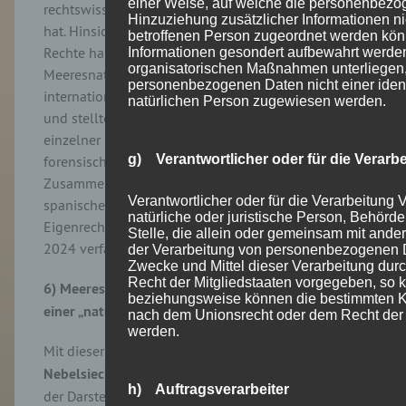
einer Weise, auf welche die personenbez
rechtswissenschaftlichen Diskussion gewonnen
Hinzuziehung zusätzlicher Informationen ni
hat. Hinsichtlich der Frage, ob Wale und ob Wellen
betroffenen Person zugeordnet werden könn
Rechte haben, untersuchte er das Fischerei-, das
Informationen gesondert aufbewahrt werde
organisatorischen Maßnahmen unterliegen, 
Meeresnaturschutz- und das Tierschutzrecht auf
personenbezogenen Daten nicht einer identif
internationaler, europäischer und nationaler Ebene
natürlichen Person zugewiesen werden.
und stellte auch dar, inwieweit Eigenrechte
einzelner Naturbestandteile akademisch und
g) Verantwortlicher oder für die Verarbe
forensisch behandelt werden. In diesem
Zusammenhang wies der Referent auf das
Verantwortlicher oder für die Verarbeitung V
spanische Gesetz hin, dass dem Mar Menor
natürliche oder juristische Person, Behörde
Eigenrechte verleiht und dessen Rechtmäßigkeit
Stelle, die allein oder gemeinsam mit ande
2024 verfassungsgerichtlich bestätigt wurde.
[27]
der Verarbeitung von personenbezogenen D
Zwecke und Mittel dieser Verarbeitung dur
Recht der Mitgliedstaaten vorgegeben, so k
6) Meeresnaturschutz vor Gericht: Auf dem Weg zu
beziehungsweise können die bestimmten K
einer „nature conservation litigation“?
nach dem Unionsrecht oder dem Recht der 
werden.
Mit dieser Thematik beschäftigte sich
Rüdiger
Nebelsieck
[28]
im letzten Vortrag der Tagung. Nach
h) Auftragsverarbeiter
der Darstellung des rechtlichen Hintergrunds
[29]