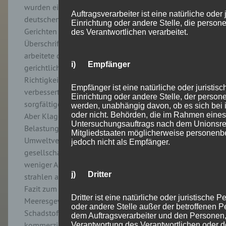
wurden einzelne Umweltvereinsklagen vor
Auftragsverarbeiter ist eine natürliche oder
deutschen und vor anderen europäischen
Einrichtung oder andere Stelle, die perso
Gerichten mit Meeresbezug dargestellt. Unter der
des Verantwortlichen verarbeitet.
Überschrift „Potenzial und Herausforderungen“
arbeitete der Referent heraus, dass zwar die
i) Empfänger
gerichtliche Kontrolle die materielle
Richtigkeitsgewähr behördlicher Entscheidungen
Empfänger ist eine natürliche oder juristis
verbessert und dass bei möglichen Klagen eine
Einrichtung oder andere Stelle, der perso
sorgfältigere Prüfung durch die Behörden erfolgt.
werden, unabhängig davon, ob es sich bei i
oder nicht. Behörden, die im Rahmen eine
Aber Klagen stellen personelle und finanzielle
Untersuchungsauftrags nach dem Unionsre
Belastungen für die ehrenamtlich strukturierten
Mitgliedstaaten möglicherweise personenb
Umweltvereinigungen dar. Und die veränderten
jedoch nicht als Empfänger.
gesellschaftlichen Rahmenbedingungen mit
weniger Aufmerksamkeit auf den Umweltschutz
j) Dritter
strahlen auf die Gerichtsverfahren aus. In seinem
Fazit zum aktuellen Zustand der deutschen
Dritter ist eine natürliche oder juristische 
Meeresgewässer, in dem unter anderem die
oder andere Stelle außer der betroffenen P
Schadstoffkonzentrationen, der Meeresmüll,
dem Auftragsverarbeiter und den Personen, 
kommerzielle Fischbestände und Störungen des
Verantwortung des Verantwortlichen oder de