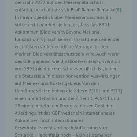
dem Jahr 2022 auf den Meeresnaturschutz
entfaltet, beschäftigte sich
Prof. Sabine Schlacke
[8]
.
In ihrem Überblick über Meeresnaturschutz im
Völkerrecht arbeitet sie heraus, dass das BBNJ-
Abkommen (Biodiversity Beyond National
Jurisdiction)
[9]
nach seinem Inkrafttreten einer der
wichtigsten völkerrechtliche Verträge für den
marinen Biodiversitätsschutz sein wird. Auch wenn
das GBF genauso wie die Biodiversitätskonvention
von 1992 nicht meeresschutzspezifisch ist, haben
die Statusziele in dieser Konvention Auswirkungen
auf Meeres- und Küstengebiete. Von den
Handlungszielen haben die Ziffern 2
[10
]
und 3
[11]
einen unmittelbaren und die Ziffern 1, 4, 5-11 und
18 einen mittelbaren Bezug zu diesen Gebieten.
Allerdings ist das GBF weder ein internationales
Abkommen, noch internationales
Gewohnheitsrecht und nach Auffassung von
Schlacke – jedenfalls noch – kein allgemeiner