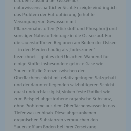
d.h. dem Zustand der Ostsee aus
naturwissenschaftlicher Sicht. Er zeigte eindringlich
das Problem der Eutrophierung (erhöhte
Versorgung von Gewässern mit
Pflanzennährstoffen [Stickstoff und Phosphor]) und
sonstiger Nährstoffeinträge in die Ostsee auf. Für
die sauerstofffreien Regionen am Boden der Ostsee
– in den Medien häufig als „Todeszonen“
bezeichnet – gibt es drei Ursachen. Während für
einige Stoffe, insbesondere gelöste Gase wie
Sauerstoff, die Grenze zwischen der
Oberflächenschicht mit relativ geringem Salzgehalt
und der darunter liegenden salzhaltigeren Schicht
quasi undurchlässig ist, sinken feste Partikel wie
zum Beispiel abgestorbene organische Substanz,
ohne Probleme aus dem Oberflächenwasser in das
Tiefenwasser hinab. Diese abgesunkenen
organischen Substanzen verbrauchen den
Sauerstoff am Boden bei ihrer Zersetzung