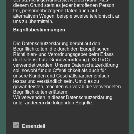
diesem Grund steht es jeder betroffenen Person
Veranstaltungen
frei, personenbezogene Daten auch auf
alternativen Wegen, beispielsweise telefonisch, an
uns zu übermitteln.
August
Begriffsbestimmungen
Mo
Di
Mi
Do
Fr
Sa
So
27
28
29
30
31
1
2
Die Datenschutzerklärung beruht auf den
3
4
5
7
8
9
6
Begrifflichkeiten, die durch den Europäischen
10
11
12
13
14
15
16
Richtlinien- und Verordnungsgeber beim Erlass
17
18
19
20
21
22
23
der Datenschutz-Grundverordnung (DS-GVO)
24
25
26
27
28
29
30
verwendet wurden. Unsere Datenschutzerklärung
31
1
2
3
4
5
6
soll sowohl für die Öffentlichkeit als auch für
2026
2025
2027
unsere Kunden und Geschäftspartner einfach
lesbar und verständlich sein. Um dies zu
Sonstiges
Alle Kategorien
gewährleisten, möchten wir vorab die verwendeten
Begrifflichkeiten erläutern.
Wir verwenden in dieser Datenschutzerklärung
unter anderem die folgenden Begriffe:
Neueste Beiträge
a) personenbezogene Daten
Essenziell
Sondertagung 2026 zu „50 Jahre Eingriffsregelung“
Personenbezogene Daten sind alle Informationen,
Leipziger Erklärung des Deutschen