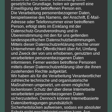
gesetzliche Grundlage, holen wir generell eine
Permoserstraße 15
Einwilligung der betroffenen Person ein.
04318 Leipzig
Die Verarbeitung personenbezogener Daten,
beispielsweise des Namens, der Anschrift, E-Mail-
Adresse oder Telefonnummer einer betroffenen
Tel.: 0151/151 80961 (Prof. Dr. Wolfgang Köck)
Person, erfolgt stets im Einklang mit der
Tel.: 0341/6025 1257 (Olga Fedorov, Sekretariat)
Datenschutz-Grundverordnung und in
E-Mail info@dnrt.de
Übereinstimmung mit den für uns geltenden
landesspezifischen Datenschutzbestimmungen.
Mittels dieser Datenschutzerklärung möchte unser
Sie können uns Ihre Anfrage gerne auch per
Kontaktformular
Unternehmen die Öffentlichkeit über Art, Umfang
zusenden.
und Zweck der von uns erhobenen, genutzten und
verarbeiteten personenbezogenen Daten
informieren. Ferner werden betroffene Personen
mittels dieser Datenschutzerklärung über die ihnen
zustehenden Rechte aufgeklärt.
Wir haben als für die Verarbeitung Verantwortlicher
DNRT e.V. Bankverbindung
zahlreiche technische und organisatorische
Maßnahmen umgesetzt, um einen möglichst
lückenlosen Schutz der über diese Internetseite
Ostseesparkasse Rostock,
verarbeiteten personenbezogenen Daten
IBAN: DE51 1305 0000 0201 0803 38
sicherzustellen. Dennoch können Internetbasierte
Datenübertragungen grundsätzlich
Sicherheitslücken aufweisen, sodass ein absoluter
Schutz nicht gewährleistet werden kann. Aus