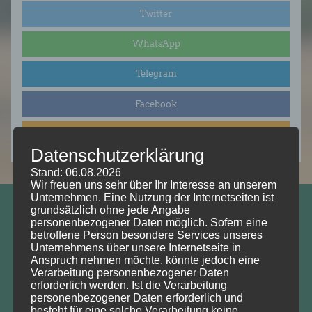
Twitter
WhatsApp
Telegram
Facebook
E-Mail
Datenschutzerklärung
Stand: 06.08.2026
Wir freuen uns sehr über Ihr Interesse an unserem
Unternehmen. Eine Nutzung der Internetseiten ist
grundsätzlich ohne jede Angabe
Prof. Dr. Wolfgang Köck
personenbezogener Daten möglich. Sofern eine
Vorsitzender DNRT e.V.
betroffene Person besondere Services unseres
Unternehmens über unsere Internetseite in
Anspruch nehmen möchte, könnte jedoch eine
Deutscher Naturschutzrechtstag e.V. (DNRT e.V.)
Verarbeitung personenbezogener Daten
erforderlich werden. Ist die Verarbeitung
Helmholtz-Zentrum für Umweltforschung,
personenbezogener Daten erforderlich und
besteht für eine solche Verarbeitung keine
Department Umwelt- und Planungsrecht