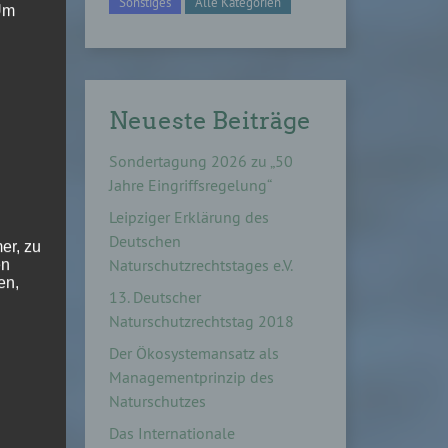
Sonstiges
Alle Kategorien
 Um
Neueste Beiträge
Sondertagung 2026 zu „50
Jahre Eingriffsregelung“
Leipziger Erklärung des
Deutschen
er, zu
Naturschutzrechtstages e.V.
en
en,
13. Deutscher
Naturschutzrechtstag 2018
Der Ökosystemansatz als
Managementprinzip des
Naturschutzes
e
Das Internationale
ng