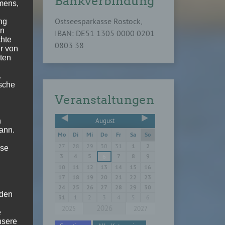
Bankverbindung
mens,
Ostseesparkasse Rostock,
ng
en
IBAN: DE51 1305 0000 0201
chte
0803 38
r von
ten
.
ische
Veranstaltungen
n
August
ann.
Mo
Di
Mi
Do
Fr
Sa
So
27
28
29
30
31
1
2
ise
3
4
5
7
8
9
6
10
11
12
13
14
15
16
17
18
19
20
21
22
23
24
25
26
27
28
29
30
 den
31
1
2
3
4
5
6
2026
2025
2027
e
nsere