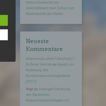
Naturschutzrecht als
Ideenlieferant zum Schutz der
Biodiversität der Meere
hang
Neueste
Kommentare
der
g, das
Artenschutz ohne Tierschutz? |
Dr. René Sternke
zu
Gesetz zur
Änderung des
Bundesnaturschutzgesetzes
(2017)
Vogt
zu
Leipziger Erklärung
des Deutschen
Naturschutzrechtstages e.V.