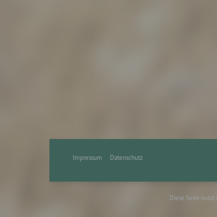
g) Ve
Veran
natür
Stell
der V
Zweck
Recht
bezie
nach 
werde
h) Au
Auftr
Impressum
Datenschutz
Einri
des V
Diese Seite nutzt
i) E