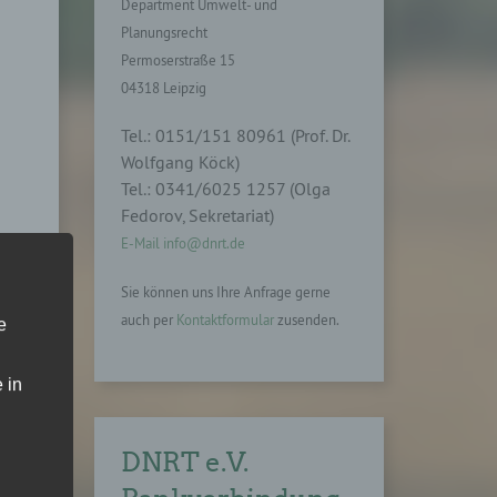
Department Umwelt- und
Planungsrecht
Permoserstraße 15
04318 Leipzig
Tel.: 0151/151 80961 (Prof. Dr.
Wolfgang Köck)
Tel.: 0341/6025 1257 (Olga
Fedorov, Sekretariat)
E-Mail info@dnrt.de
Sie können uns Ihre Anfrage gerne
auch per
Kontaktformular
zusenden.
e
 in
DNRT e.V.