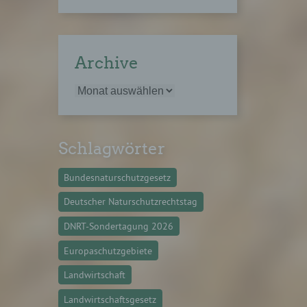
gener
wendet
Archive
che
eben,
el
Schlagwörter
Bundesnaturschutzgesetz
n
Deutscher Naturschutzrechtstag
en
DNRT-Sondertagung 2026
ichen
Europaschutzgebiete
die
rbaren
Landwirtschaft
Landwirtschaftsgesetz