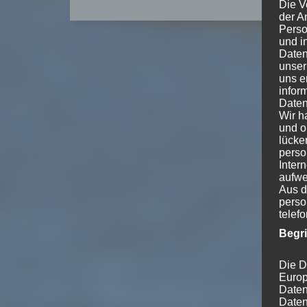
Die V
der A
Perso
und i
Daten
unser
uns e
infor
Daten
Wir h
und o
lücke
perso
Inter
aufwe
Aus d
perso
telef
Begr
Die D
Europ
Daten
Daten