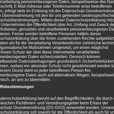
erarbeitung personenbezogener Daten, beispielsweise des Na
nschrift, E-Mail-Adresse oder Telefonnummer einer betroffenen
n, erfolgt stets im Einklang mit der Datenschutz-Grundverordnu
n Übereinstimmung mit den für uns geltenden landesspezifisch
schutzbestimmungen. Mittels dieser Datenschutzerklärung mö
 Unternehmen die Öffentlichkeit über Art, Umfang und Zweck de
rhobenen, genutzten und verarbeiteten personenbezogenen Da
mieren. Ferner werden betroffene Personen mittels dieser
schutzerklärung über die ihnen zustehenden Rechte aufgeklärt
aben als für die Verarbeitung Verantwortlicher zahlreiche techn
rganisatorische Maßnahmen umgesetzt, um einen möglichst
nlosen Schutz der über diese Internetseite verarbeiteten
nenbezogenen Daten sicherzustellen. Dennoch können
netbasierte Datenübertragungen grundsätzlich Sicherheitslücke
isen, sodass ein absoluter Schutz nicht gewährleistet werden k
iesem Grund steht es jeder betroffenen Person frei,
nenbezogene Daten auch auf alternativen Wegen, beispielswe
onisch, an uns zu übermitteln.
iffsbestimmungen
atenschutzerklärung beruht auf den Begrifflichkeiten, die durch
äischen Richtlinien- und Verordnungsgeber beim Erlass der
schutz-Grundverordnung (DS-GVO) verwendet wurden. Unser
schutzerklärung soll sowohl für die Öffentlichkeit als auch für u