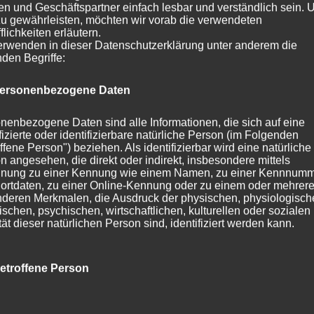
n und Geschäftspartner einfach lesbar und verständlich sein.
zu gewährleisten, möchten wir vorab die verwendeten
flichkeiten erläutern.
erwenden in dieser Datenschutzerklärung unter anderem die
nden Begriffe:
ersonenbezogene Daten
nenbezogene Daten sind alle Informationen, die sich auf eine
ifizierte oder identifizierbare natürliche Person (im Folgenden
ffene Person") beziehen. Als identifizierbar wird eine natürliche
n angesehen, die direkt oder indirekt, insbesondere mittels
nung zu einer Kennung wie einem Namen, zu einer Kennnumm
ortdaten, zu einer Online-Kennung oder zu einem oder mehrer
deren Merkmalen, die Ausdruck der physischen, physiologisch
ischen, psychischen, wirtschaftlichen, kulturellen oder sozialen
tät dieser natürlichen Person sind, identifiziert werden kann.
etroffene Person
fene Person ist jede identifizierte oder identifizierbare natürlich
n, deren personenbezogene Daten von dem für die Verarbeitu