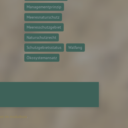
Managementprinzip
Meeresnaturschutz
Meeresschutzgebiet
ittel
ie
Naturschutzrecht
as
Schutzgebietsstatus
Walfang
g
en
Ökosystemansatz
de,
rag
on im modulbüro
.