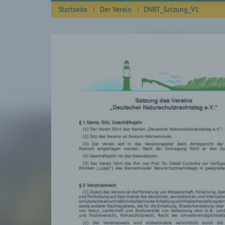
Startseite
⟩
Der Verein
⟩
DNRT_Satzung_V1