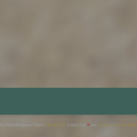
rantwortlicher oder für die Verarbeitung Verantwortlicher
twortlicher oder für die Verarbeitung Verantwortlicher ist die
liche oder juristische Person, Behörde, Einrichtung oder andere
e, die allein oder gemeinsam mit anderen über die Zwecke und M
erarbeitung von personenbezogenen Daten entscheidet. Sind d
e und Mittel dieser Verarbeitung durch das Unionsrecht oder d
 der Mitgliedstaaten vorgegeben, so kann der Verantwortliche
hungsweise können die bestimmten Kriterien seiner Benennun
dem Unionsrecht oder dem Recht der Mitgliedstaaten vorgeseh
n.
ftragsverarbeiter
agsverarbeiter ist eine natürliche oder juristische Person, Behör
chtung oder andere Stelle, die personenbezogene Daten im Auft
erantwortlichen verarbeitet.
 das freie Wordpress-Theme
Urwahl3000
. Erstellt mit
❤
von
Design & Kommunikati
mpfänger