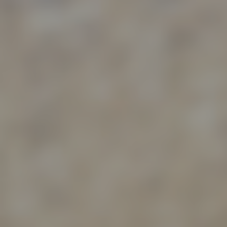
e) Pr
Profi
Daten
werde
Perso
Arbei
Inter
diese
f) P
Pseud
einer
Hinzu
betro
Infor
organ
perso
natür