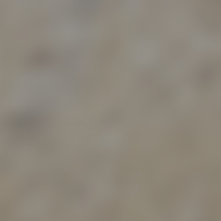
ofiling
ling ist jede Art der automatisierten Verarbeitung personenbezo
, die darin besteht, dass diese personenbezogenen Daten ver
n, um bestimmte persönliche Aspekte, die sich auf eine natürli
n beziehen, zu bewerten, insbesondere, um Aspekte bezüglich
tsleistung, wirtschaftlicher Lage, Gesundheit, persönlicher Vorli
essen, Zuverlässigkeit, Verhalten, Aufenthaltsort oder Ortswechs
r natürlichen Person zu analysieren oder vorherzusagen.
seudonymisierung
onymisierung ist die Verarbeitung personenbezogener Daten i
 Weise, auf welche die personenbezogenen Daten ohne
ziehung zusätzlicher Informationen nicht mehr einer spezifisch
ffenen Person zugeordnet werden können, sofern diese zusätzl
mationen gesondert aufbewahrt werden und technischen und
isatorischen Maßnahmen unterliegen, die gewährleisten, dass 
nenbezogenen Daten nicht einer identifizierten oder identifizie
lichen Person zugewiesen werden.