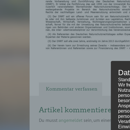
Dat
Stand
Wir f
Kommentar verfassen
Nutzu
perso
beson
Anspr
Artikel kommentieren
perso
perso
Du musst
angemeldet
sein, um einen Kommen
Verar
Einwi