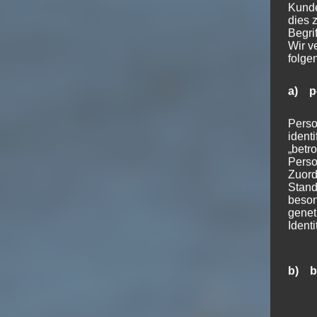
Kunde
dies 
Begrif
Wir v
folge
a) p
Perso
ident
„betro
Perso
Zuord
Stand
beson
genet
Identi
b) b
Betrof
Perso