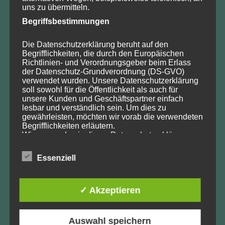
10
11
12
13
14
15
16
uns zu übermitteln.
17
18
19
20
21
22
23
Begriffsbestimmungen
24
25
26
27
28
29
30
31
1
2
3
4
5
6
2026
2025
2027
Die Datenschutzerklärung beruht auf den
Begrifflichkeiten, die durch den Europäischen
Sonstiges
Alle Kategorien
Richtlinien- und Verordnungsgeber beim Erlass
der Datenschutz-Grundverordnung (DS-GVO)
verwendet wurden. Unsere Datenschutzerklärung
soll sowohl für die Öffentlichkeit als auch für
unsere Kunden und Geschäftspartner einfach
Neueste Beiträge
lesbar und verständlich sein. Um dies zu
gewährleisten, möchten wir vorab die verwendeten
Begrifflichkeiten erläutern.
Sondertagung 2026 zu „50 Jahre Eingriffsregelung“
Wir verwenden in dieser Datenschutzerklärung
Leipziger Erklärung des Deutschen
unter anderem die folgenden Begriffe:
Naturschutzrechtstages e.V.
Essenziell
13. Deutscher Naturschutzrechtstag 2018
a) personenbezogene Daten
Der Ökosystemansatz als Managementprinzip des
✓ Akzeptieren
Naturschutzes
Personenbezogene Daten sind alle Informationen,
die sich auf eine identifizierte oder identifizierbare
Das Internationale Naturschutzrecht als Ideenlieferant
natürliche Person (im Folgenden „betroffene
zum Schutz der Biodiversität der Meere
Person") beziehen. Als identifizierbar wird eine
Auswahl speichern