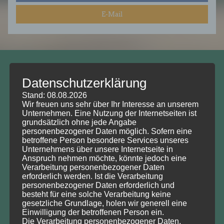
E-Mail
Prof. Dr. Wolfgang Köck
Datenschutzerklärung
Vorsitzender DNRT e.V.
Stand: 08.08.2026
Wir freuen uns sehr über Ihr Interesse an unserem
Deutscher Naturschutzrechtstag e.V. (DNRT e.V.)
Unternehmen. Eine Nutzung der Internetseiten ist
grundsätzlich ohne jede Angabe
Helmholtz-Zentrum für Umweltforschung,
personenbezogener Daten möglich. Sofern eine
betroffene Person besondere Services unseres
Department Umwelt- und Planungsrecht
Unternehmens über unsere Internetseite in
Permoserstraße 15
Anspruch nehmen möchte, könnte jedoch eine
04318 Leipzig
Verarbeitung personenbezogener Daten
erforderlich werden. Ist die Verarbeitung
personenbezogener Daten erforderlich und
Tel.: 0151/151 80961 (Prof. Dr. Wolfgang Köck)
besteht für eine solche Verarbeitung keine
Tel.: 0341/6025 1257 (Olga Fedorov, Sekretariat)
gesetzliche Grundlage, holen wir generell eine
Einwilligung der betroffenen Person ein.
E-Mail info@dnrt.de
Die Verarbeitung personenbezogener Daten,