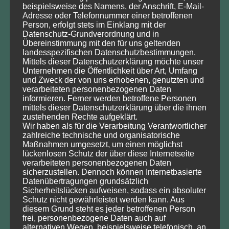
beispielsweise des Namens, der Anschrift, E-Mail-
Sie können uns Ihre Anfrage gerne auch per
Kontaktformular
Adresse oder Telefonnummer einer betroffenen
zusenden.
Person, erfolgt stets im Einklang mit der
Datenschutz-Grundverordnung und in
Übereinstimmung mit den für uns geltenden
landesspezifischen Datenschutzbestimmungen.
Mittels dieser Datenschutzerklärung möchte unser
Unternehmen die Öffentlichkeit über Art, Umfang
DNRT e.V. Bankverbindung
und Zweck der von uns erhobenen, genutzten und
verarbeiteten personenbezogenen Daten
informieren. Ferner werden betroffene Personen
Ostseesparkasse Rostock,
mittels dieser Datenschutzerklärung über die ihnen
IBAN: DE51 1305 0000 0201 0803 38
zustehenden Rechte aufgeklärt.
Wir haben als für die Verarbeitung Verantwortlicher
zahlreiche technische und organisatorische
Maßnahmen umgesetzt, um einen möglichst
lückenlosen Schutz der über diese Internetseite
Veranstaltungen
verarbeiteten personenbezogenen Daten
sicherzustellen. Dennoch können Internetbasierte
Datenübertragungen grundsätzlich
August
Sicherheitslücken aufweisen, sodass ein absoluter
Mo
Di
Mi
Do
Fr
Sa
So
Schutz nicht gewährleistet werden kann. Aus
diesem Grund steht es jeder betroffenen Person
27
28
29
30
31
1
2
frei, personenbezogene Daten auch auf
3
4
5
6
7
9
8
alternativen Wegen, beispielsweise telefonisch, an