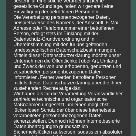
besteht für eine solche Verarbeitung keine
Department Umwelt- und Planungsrecht
gesetzliche Grundlage, holen wir generell eine
Permoserstraße 15
Einwilligung der betroffenen Person ein.
Die Verarbeitung personenbezogener Daten,
04318 Leipzig
beispielsweise des Namens, der Anschrift, E-Mail-
Adresse oder Telefonnummer einer betroffenen
Tel.: 0151/151 80961 (Prof. Dr. Wolfgang Köck)
Person, erfolgt stets im Einklang mit der
Tel.: 0341/6025 1257 (Olga Fedorov, Sekretariat)
Datenschutz-Grundverordnung und in
Übereinstimmung mit den für uns geltenden
E-Mail info@dnrt.de
landesspezifischen Datenschutzbestimmungen.
Mittels dieser Datenschutzerklärung möchte unser
Sie können uns Ihre Anfrage gerne auch per
Kontaktformular
Unternehmen die Öffentlichkeit über Art, Umfang
und Zweck der von uns erhobenen, genutzten und
zusenden.
verarbeiteten personenbezogenen Daten
informieren. Ferner werden betroffene Personen
mittels dieser Datenschutzerklärung über die ihnen
zustehenden Rechte aufgeklärt.
Wir haben als für die Verarbeitung Verantwortlicher
zahlreiche technische und organisatorische
DNRT e.V. Bankverbindung
Maßnahmen umgesetzt, um einen möglichst
lückenlosen Schutz der über diese Internetseite
Ostseesparkasse Rostock,
verarbeiteten personenbezogenen Daten
IBAN: DE51 1305 0000 0201 0803 38
sicherzustellen. Dennoch können Internetbasierte
Datenübertragungen grundsätzlich
Sicherheitslücken aufweisen, sodass ein absoluter