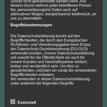
Schutz nicht gewährleistet werden kann. Aus
diesem Grund steht es jeder betroffenen Person
Veranstaltungen
frei, personenbezogene Daten auch auf
alternativen Wegen, beispielsweise telefonisch, an
uns zu übermitteln.
August
Begriffsbestimmungen
Mo
Di
Mi
Do
Fr
Sa
So
27
28
29
30
31
1
2
Die Datenschutzerklärung beruht auf den
3
4
5
6
8
9
7
Begrifflichkeiten, die durch den Europäischen
10
11
12
13
14
15
16
Richtlinien- und Verordnungsgeber beim Erlass
17
18
19
20
21
22
23
der Datenschutz-Grundverordnung (DS-GVO)
24
25
26
27
28
29
30
verwendet wurden. Unsere Datenschutzerklärung
soll sowohl für die Öffentlichkeit als auch für
31
1
2
3
4
5
6
unsere Kunden und Geschäftspartner einfach
2026
2025
2027
lesbar und verständlich sein. Um dies zu
gewährleisten, möchten wir vorab die verwendeten
Sonstiges
Alle Kategorien
Begrifflichkeiten erläutern.
Wir verwenden in dieser Datenschutzerklärung
unter anderem die folgenden Begriffe:
Neueste Beiträge
a) personenbezogene Daten
Essenziell
Sondertagung 2026 zu „50 Jahre Eingriffsregelung“
Personenbezogene Daten sind alle Informationen,