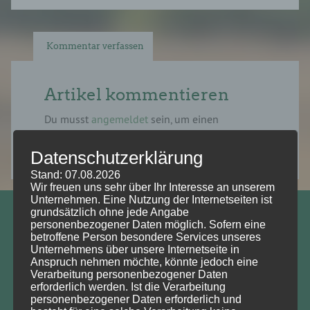
Kommentar verfassen
Artikel kommentieren
Du musst
angemeldet
sein, um einen
Kommentar abzugeben.
Datenschutzerklärung
Stand: 07.08.2026
Wir freuen uns sehr über Ihr Interesse an unserem
Unternehmen. Eine Nutzung der Internetseiten ist
grundsätzlich ohne jede Angabe
Prof. Dr. Wolfgang Köck
personenbezogener Daten möglich. Sofern eine
betroffene Person besondere Services unseres
Vorsitzender DNRT e.V.
Unternehmens über unsere Internetseite in
Anspruch nehmen möchte, könnte jedoch eine
Deutscher Naturschutzrechtstag e.V. (DNRT e.V.)
Verarbeitung personenbezogener Daten
erforderlich werden. Ist die Verarbeitung
personenbezogener Daten erforderlich und
Helmholtz-Zentrum für Umweltforschung,